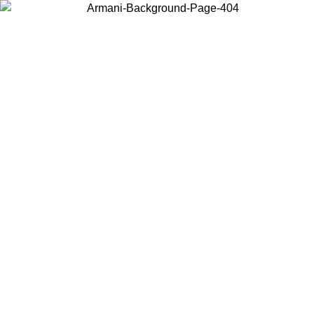
Choisissez le pays dans lequel vous vous trouvez pour voir le contenu
local et acheter en ligne.
Pays/Région
Continuer
United States
Connectez-vous à votre compte pour bénéficier de la livraison gratuite à part
de 150 € d'achats