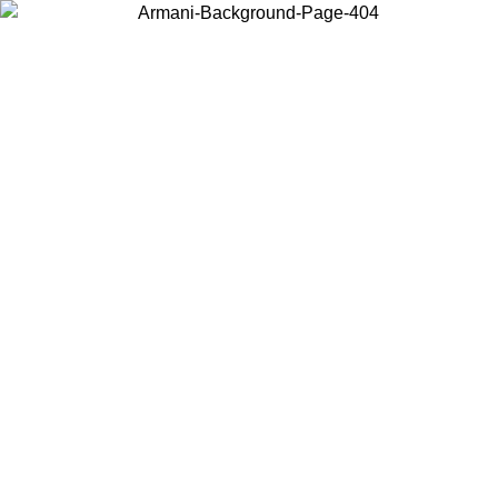
Choisissez le pays dans lequel vous vous trouvez pour voir le contenu
local et acheter en ligne.
Pays/Région
Continuer
United States
Connectez-vous à votre compte pour bénéficier de la livraison gratuite à part
de 150 € d'achats