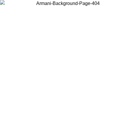
Choisissez le pays dans lequel vous vous trouvez pour voir le contenu
local et acheter en ligne.
Pays/Région
Continuer
United States
Connectez-vous à votre compte pour bénéficier de la livraison gratuite à part
de 150 € d'achats