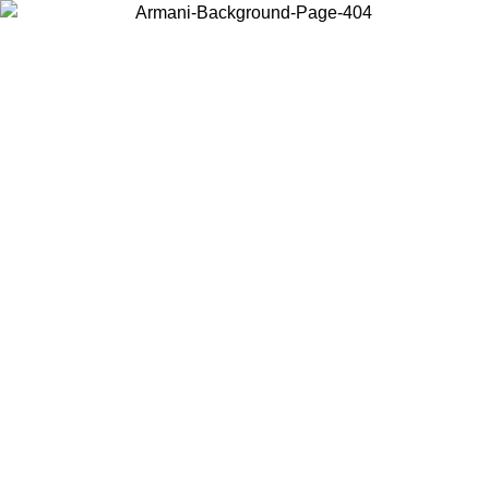
Choisissez le pays dans lequel vous vous trouvez pour voir le contenu
local et acheter en ligne.
Pays/Région
Continuer
United States
Connectez-vous à votre compte pour bénéficier de la livraison gratuite à part
de 150 € d'achats