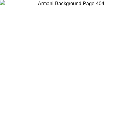
Choisissez le pays dans lequel vous vous trouvez pour voir le contenu
local et acheter en ligne.
Pays/Région
Continuer
United States
Connectez-vous à votre compte pour bénéficier de la livraison gratuite à part
de 150 € d'achats