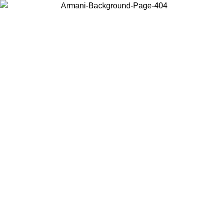
Choisissez le pays dans lequel vous vous trouvez pour voir le contenu
local et acheter en ligne.
Pays/Région
Continuer
United States
Connectez-vous à votre compte pour bénéficier de la livraison gratuite à part
de 150 € d'achats