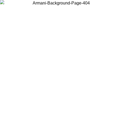
Choisissez le pays dans lequel vous vous trouvez pour voir le contenu
local et acheter en ligne.
Pays/Région
Continuer
United States
Connectez-vous à votre compte pour bénéficier de la livraison gratuite à part
de 150 € d'achats