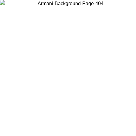
Choisissez le pays dans lequel vous vous trouvez pour voir le contenu
local et acheter en ligne.
Pays/Région
Continuer
United States
Connectez-vous à votre compte pour bénéficier de la livraison gratuite à part
de 150 € d'achats