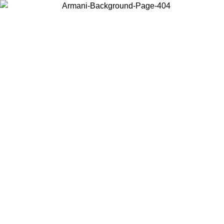
Choisissez le pays dans lequel vous vous trouvez pour voir le contenu
local et acheter en ligne.
Pays/Région
Continuer
United States
Connectez-vous à votre compte pour bénéficier de la livraison gratuite à part
de 150 € d'achats