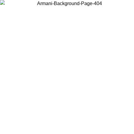
Choisissez le pays dans lequel vous vous trouvez pour voir le contenu
local et acheter en ligne.
Pays/Région
Continuer
United States
Connectez-vous à votre compte pour bénéficier de la livraison gratuite à part
de 150 € d'achats