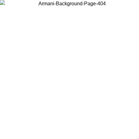
Choisissez le pays dans lequel vous vous trouvez pour voir le contenu
local et acheter en ligne.
Pays/Région
Continuer
United States
Connectez-vous à votre compte pour bénéficier de la livraison gratuite à part
de 150 € d'achats