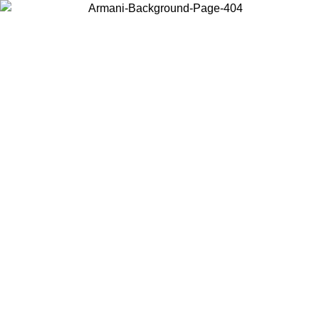
Choisissez le pays dans lequel vous vous trouvez pour voir le contenu
local et acheter en ligne.
Pays/Région
Continuer
United States
Connectez-vous à votre compte pour bénéficier de la livraison gratuite à part
de 150 € d'achats