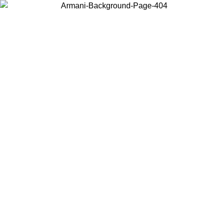
Choisissez le pays dans lequel vous vous trouvez pour voir le contenu
local et acheter en ligne.
Pays/Région
Continuer
United States
Connectez-vous à votre compte pour bénéficier de la livraison gratuite à part
de 150 € d'achats