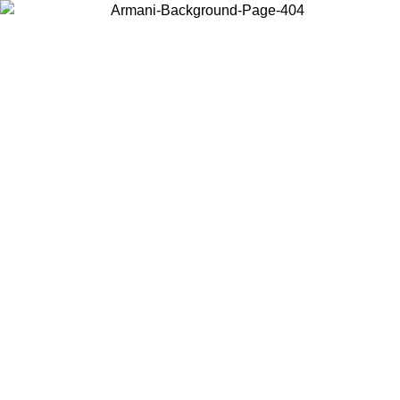
Choisissez le pays dans lequel vous vous trouvez pour voir le contenu
local et acheter en ligne.
Pays/Région
Continuer
United States
Connectez-vous à votre compte pour bénéficier de la livraison gratuite à part
de 150 € d'achats