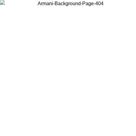
Choisissez le pays dans lequel vous vous trouvez pour voir le contenu
local et acheter en ligne.
Pays/Région
Continuer
United States
Connectez-vous à votre compte pour bénéficier de la livraison gratuite à part
de 150 € d'achats