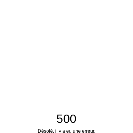
500
Désolé, il y a eu une erreur.