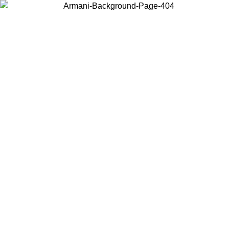
Choisissez le pays dans lequel vous vous trouvez pour voir le contenu
local et acheter en ligne.
Pays/Région
Continuer
United States
Connectez-vous à votre compte pour bénéficier de la livraison gratuite à part
de 150 € d'achats