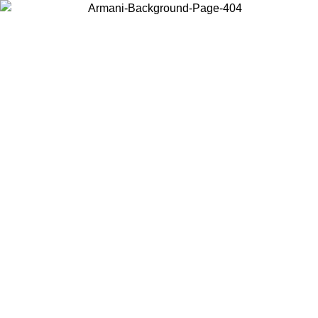
Choisissez le pays dans lequel vous vous trouvez pour voir le contenu
local et acheter en ligne.
Pays/Région
Continuer
United States
Connectez-vous à votre compte pour bénéficier de la livraison gratuite à part
de 150 € d'achats