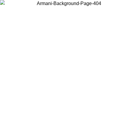
Choisissez le pays dans lequel vous vous trouvez pour voir le contenu
local et acheter en ligne.
Pays/Région
Continuer
United States
Connectez-vous à votre compte pour bénéficier de la livraison gratuite à part
de 150 € d'achats