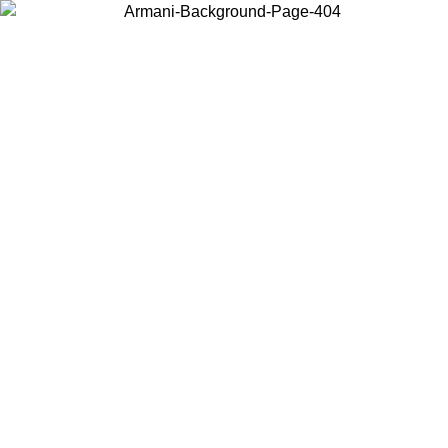
Scegli il Paese in cui ti trovi per visualizzare i contenuti locali e
acquistare online.
Paese
Continua
United States
PROMO ESCLUSIVA ONLINE FINO AL 02/09