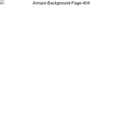
Scegli il Paese in cui ti trovi per visualizzare i contenuti locali e
acquistare online.
Paese
Continua
United States
PROMO ESCLUSIVA ONLINE FINO AL 02/09