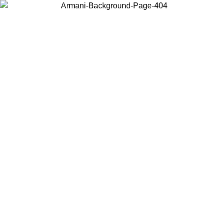
Scegli il Paese in cui ti trovi per visualizzare i contenuti locali e
acquistare online.
Paese
Continua
United States
PROMO ESCLUSIVA ONLINE FINO AL 02/09