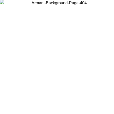
Scegli il Paese in cui ti trovi per visualizzare i contenuti locali e
acquistare online.
Paese
Continua
United States
PROMO ESCLUSIVA ONLINE FINO AL 02/09