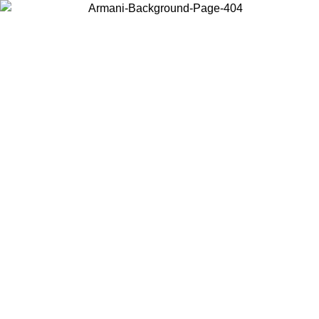
Scegli il Paese in cui ti trovi per visualizzare i contenuti locali e
acquistare online.
Paese
Continua
United States
PROMO ESCLUSIVA ONLINE FINO AL 02/09