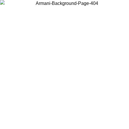
Scegli il Paese in cui ti trovi per visualizzare i contenuti locali e
acquistare online.
Paese
Continua
United States
PROMO ESCLUSIVA ONLINE FINO AL 02/09