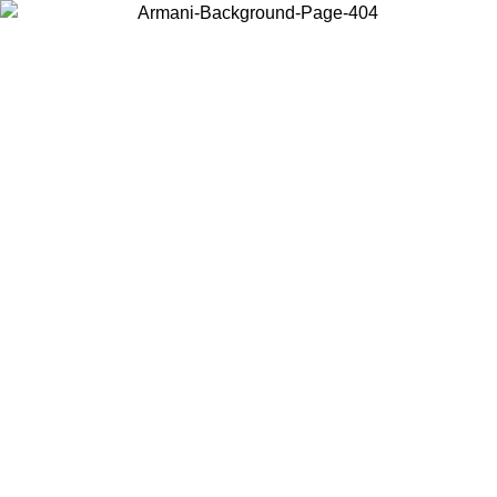
Scegli il Paese in cui ti trovi per visualizzare i contenuti locali e
acquistare online.
Paese
Continua
United States
Accedi con il tuo account e ottieni la spedizione gratuita sopra i 140 CHF