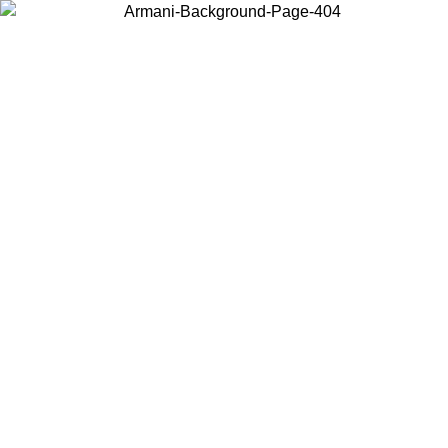
Scegli il Paese in cui ti trovi per visualizzare i contenuti locali e
acquistare online.
Paese
Continua
United States
Accedi con il tuo account e ottieni la spedizione gratuita sopra i 140 CHF