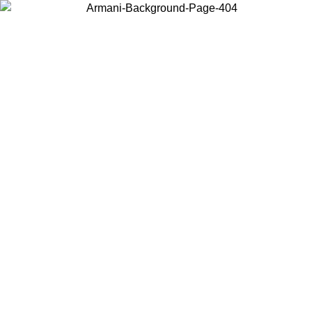
Scegli il Paese in cui ti trovi per visualizzare i contenuti locali e
acquistare online.
Paese
Continua
United States
Accedi con il tuo account e ottieni la spedizione gratuita sopra i 140 CHF