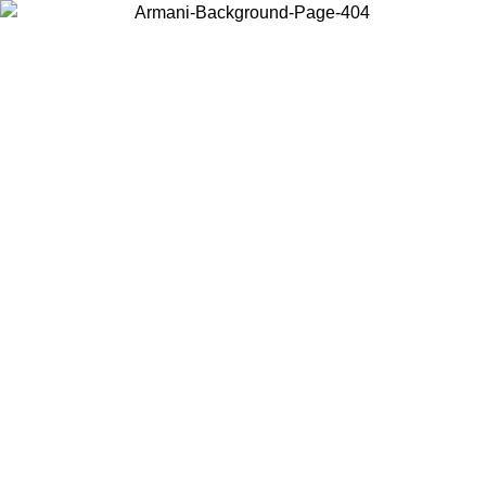
Scegli il Paese in cui ti trovi per visualizzare i contenuti locali e
acquistare online.
Paese
Continua
United States
Accedi con il tuo account e ottieni la spedizione gratuita sopra i 140 CHF