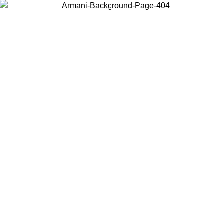
Scegli il Paese in cui ti trovi per visualizzare i contenuti locali e
acquistare online.
Paese
Continua
United States
Accedi con il tuo account e ottieni la spedizione gratuita sopra i 140 CHF