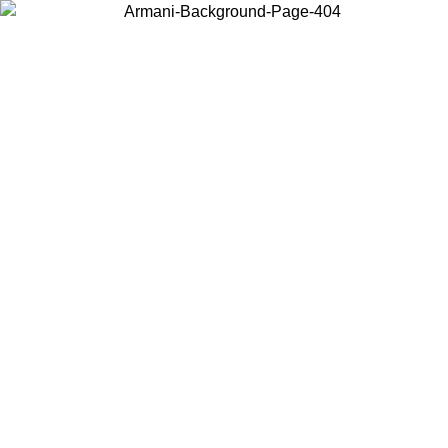
Scegli il Paese in cui ti trovi per visualizzare i contenuti locali e
acquistare online.
Paese
Continua
United States
Accedi con il tuo account e ottieni la spedizione gratuita sopra i 140 CHF