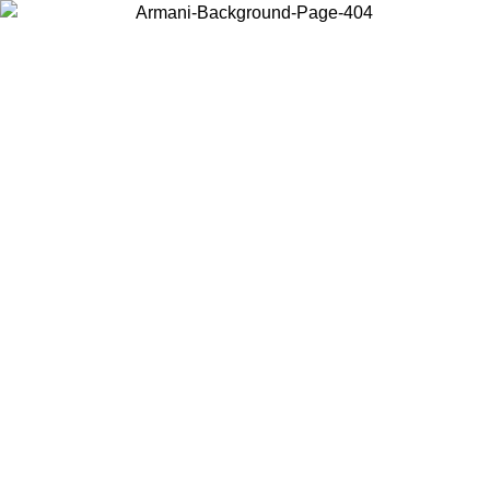
Scegli il Paese in cui ti trovi per visualizzare i contenuti locali e
acquistare online.
Paese
Continua
United States
Accedi con il tuo account e ottieni la spedizione gratuita sopra i
150€