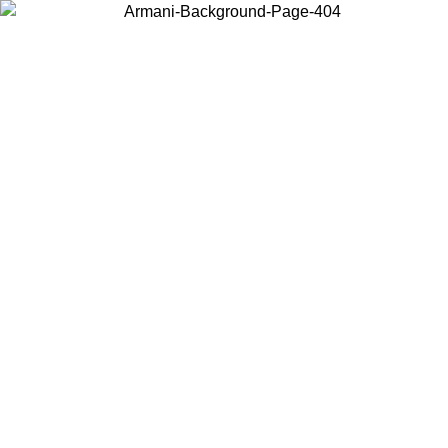
Scegli il Paese in cui ti trovi per visualizzare i contenuti locali e
acquistare online.
Paese
Continua
United States
Accedi con il tuo account e ottieni la spedizione gratuita sopra i 150€