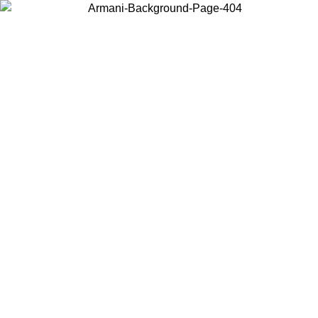
Scegli il Paese in cui ti trovi per visualizzare i contenuti locali e
acquistare online.
Paese
Continua
United States
Accedi con il tuo account e ottieni la spedizione gratuita sopra i 150€