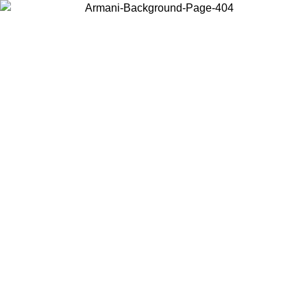
Scegli il Paese in cui ti trovi per visualizzare i contenuti locali e
acquistare online.
Paese
Continua
United States
Accedi con il tuo account e ottieni la spedizione gratuita sopra i 150€