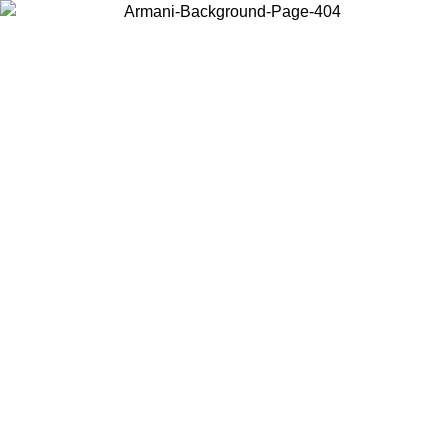
お住まいの国を選択して、現地のコンテンツを表示し、オンラインで
購入することができます。
国／地域
続ける
United States
アカウントにログインすると、税込11,000円以上のご注文で送料無
料