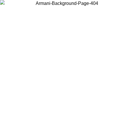
お住まいの国を選択して、現地のコンテンツを表示し、オンラインで
購入することができます。
国／地域
続ける
United States
アカウントにログインすると、税込11,000円以上のご注文で送料無料