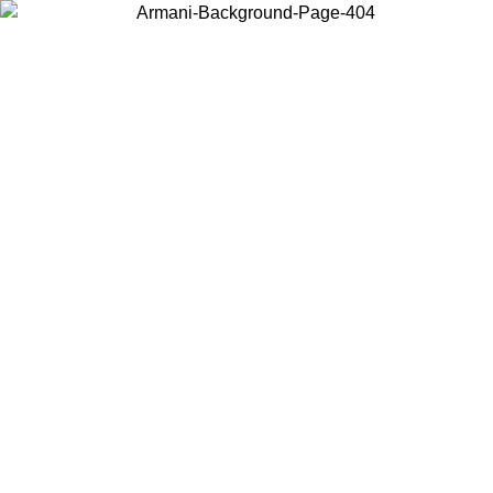
현지 콘텐츠를 보고 온라인으로 구매하려면 거주 중인 국가를 선택하세
요.
국가/지역
계속
United States