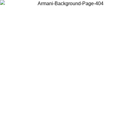
현지 콘텐츠를 보고 온라인으로 구매하려면 거주 중인 국가를 선택하세
요.
국가/지역
계속
United States