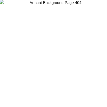
현지 콘텐츠를 보고 온라인으로 구매하려면 거주 중인 국가를 선택하세
요.
국가/지역
계속
United States