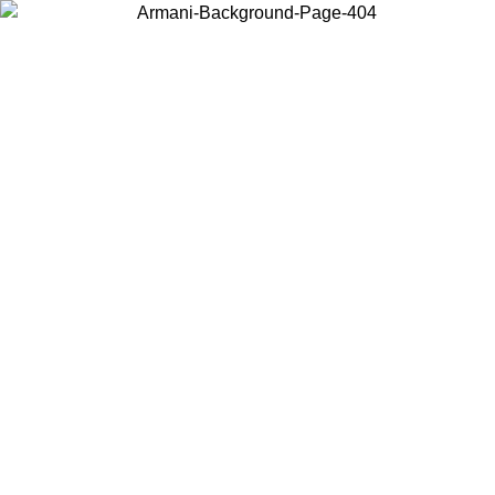
현지 콘텐츠를 보고 온라인으로 구매하려면 거주 중인 국가를 선택하세
요.
국가/지역
계속
United States