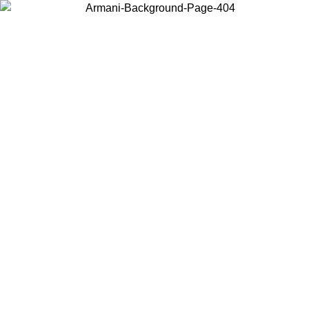
현지 콘텐츠를 보고 온라인으로 구매하려면 거주 중인 국가를 선택하세
요.
국가/지역
계속
United States