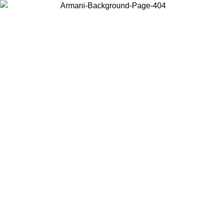
현지 콘텐츠를 보고 온라인으로 구매하려면 거주 중인 국가를 선택하세
요.
국가/지역
계속
United States