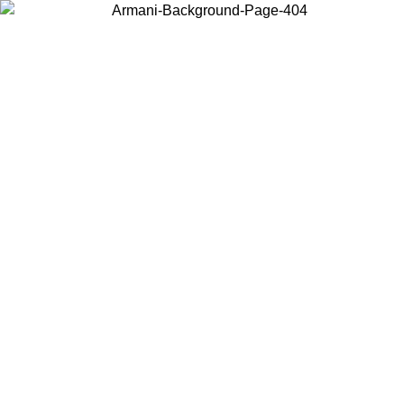
현지 콘텐츠를 보고 온라인으로 구매하려면 거주 중인 국가를 선택하세
요.
국가/지역
계속
United States