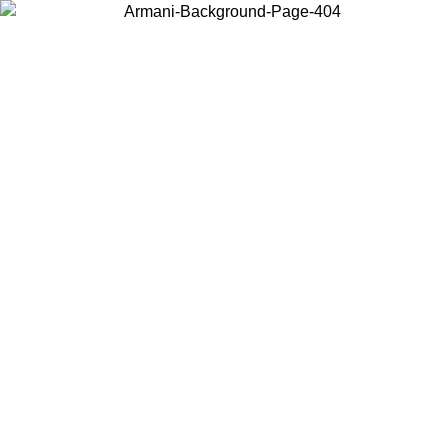
현지 콘텐츠를 보고 온라인으로 구매하려면 거주 중인 국가를 선택하세
요.
국가/지역
계속
United States