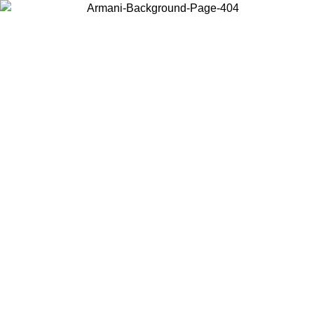
현지 콘텐츠를 보고 온라인으로 구매하려면 거주 중인 국가를 선택하세
요.
국가/지역
계속
United States