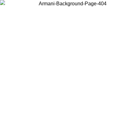
현지 콘텐츠를 보고 온라인으로 구매하려면 거주 중인 국가를 선택하세
요.
국가/지역
계속
United States