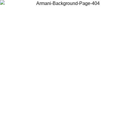
현지 콘텐츠를 보고 온라인으로 구매하려면 거주 중인 국가를 선택하세
요.
국가/지역
계속
United States