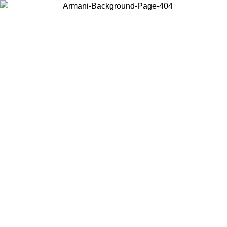
현지 콘텐츠를 보고 온라인으로 구매하려면 거주 중인 국가를 선택하세
요.
국가/지역
계속
United States