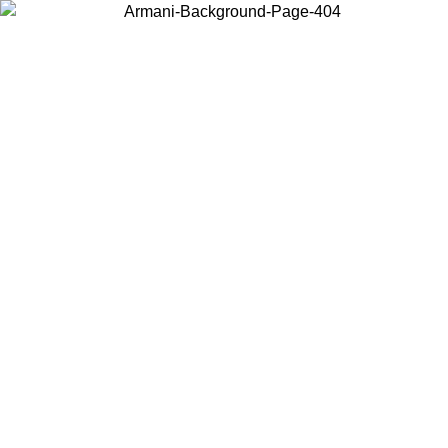
현지 콘텐츠를 보고 온라인으로 구매하려면 거주 중인 국가를 선택하세
요.
국가/지역
계속
United States