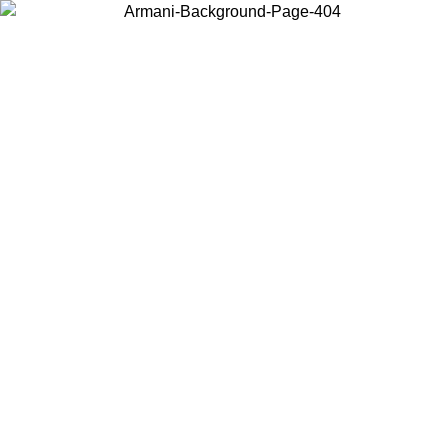
현지 콘텐츠를 보고 온라인으로 구매하려면 거주 중인 국가를 선택하세
요.
국가/지역
계속
United States